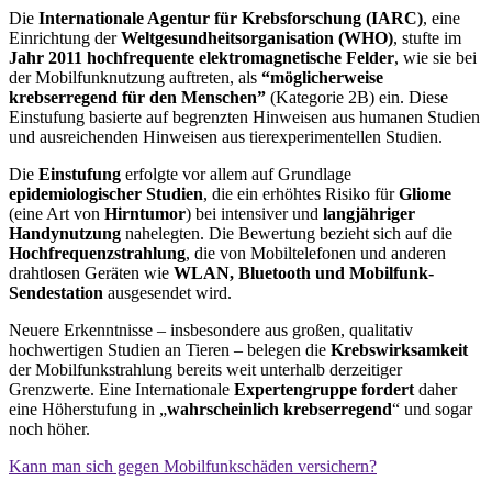
Die
Internationale Agentur für Krebsforschung (IARC)
, eine
Einrichtung der
Weltgesundheitsorganisation (WHO)
, stufte im
Jahr 2011 hochfrequente elektromagnetische Felder
, wie sie bei
der Mobilfunknutzung auftreten, als
“möglicherweise
krebserregend für den Menschen”
(Kategorie 2B) ein. Diese
Einstufung basierte auf begrenzten Hinweisen aus humanen Studien
und ausreichenden Hinweisen aus tierexperimentellen Studien.
Die
Einstufung
erfolgte vor allem auf Grundlage
epidemiologischer Studien
, die ein erhöhtes Risiko für
Gliome
(eine Art von
Hirntumor
) bei intensiver und
langjähriger
Handynutzung
nahelegten. Die Bewertung bezieht sich auf die
Hochfrequenzstrahlung
, die von Mobiltelefonen und anderen
drahtlosen Geräten wie
WLAN, Bluetooth und Mobilfunk-
Sendestation
ausgesendet wird.
Neuere Erkenntnisse – insbesondere aus großen, qualitativ
hochwertigen Studien an Tieren – belegen die
Krebswirksamkeit
der Mobilfunkstrahlung bereits weit unterhalb derzeitiger
Grenzwerte. Eine Internationale
Expertengruppe fordert
daher
eine Höherstufung in „
wahrscheinlich krebserregend
“ und sogar
noch höher.
Kann man sich gegen Mobilfunkschäden versichern?