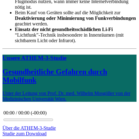
Flugmodus nutzen, wann immer keine Internetverbindung
nötig ist.
Beim Kauf von Geräten sollte auf die Möglichkeit zur
Deaktivierung oder Minimierung von Funkverbindungen
geachtet werden.
Einsatz der nicht gesundheitsschädlichen Li-Fi
“Lichtfunk”-Technik insbesondere in Innenräumen (mit
sichtbarem Licht oder Infrarot).
Unsere ATHEM-3-Studie
Gesundheitliche Gefahren durch
Mobilfunk
Unter der Leitung von Prof. Dr. med. Wilhelm Mosgöller von der
Medizinischen Universität Wien.
00:00
/
00:00
(
-00:00
)
Über die ATHEM-3-Studie
Studie zum Download