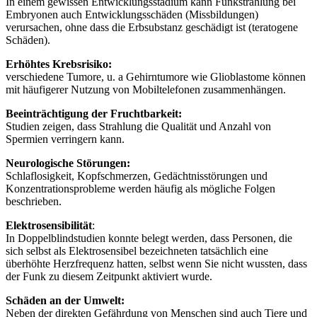
In einem gewissen Entwicklungsstadium kann Funkstrahlung bei
Embryonen auch Entwicklungsschäden (Missbildungen)
verursachen, ohne dass die Erbsubstanz geschädigt ist (teratogene
Schäden).
Erhöhtes Krebsrisiko:
verschiedene Tumore, u. a Gehirntumore wie Glioblastome können
mit häufigerer Nutzung von Mobiltelefonen zusammenhängen.
Beeinträchtigung der Fruchtbarkeit:
Studien zeigen, dass Strahlung die Qualität und Anzahl von
Spermien verringern kann.
Neurologische Störungen:
Schlaflosigkeit, Kopfschmerzen, Gedächtnisstörungen und
Konzentrationsprobleme werden häufig als mögliche Folgen
beschrieben.
Elektrosensibilität
:
In Doppelblindstudien konnte belegt werden, dass Personen, die
sich selbst als Elektrosensibel bezeichneten tatsächlich eine
überhöhte Herzfrequenz hatten, selbst wenn Sie nicht wussten, dass
der Funk zu diesem Zeitpunkt aktiviert wurde.
Schäden an der Umwelt:
Neben der direkten Gefährdung von Menschen sind auch Tiere und