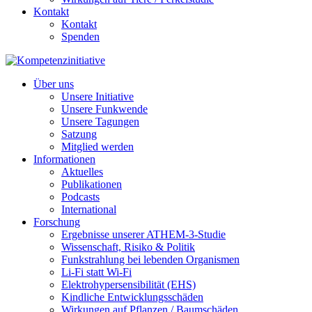
Kontakt
Kontakt
Spenden
Über uns
Unsere Initiative
Unsere Funkwende
Unsere Tagungen
Satzung
Mitglied werden
Informationen
Aktuelles
Publikationen
Podcasts
International
Forschung
Ergebnisse unserer ATHEM-3-Studie
Wissenschaft, Risiko & Politik
Funkstrahlung bei lebenden Organismen
Li-Fi statt Wi-Fi
Elektrohypersensibilität (EHS)
Kindliche Entwicklungsschäden
Wirkungen auf Pflanzen / Baumschäden