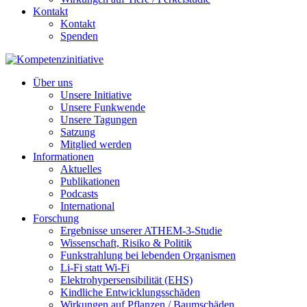
Kontakt
Kontakt
Spenden
Über uns
Unsere Initiative
Unsere Funkwende
Unsere Tagungen
Satzung
Mitglied werden
Informationen
Aktuelles
Publikationen
Podcasts
International
Forschung
Ergebnisse unserer ATHEM-3-Studie
Wissenschaft, Risiko & Politik
Funkstrahlung bei lebenden Organismen
Li-Fi statt Wi-Fi
Elektrohypersensibilität (EHS)
Kindliche Entwicklungsschäden
Wirkungen auf Pflanzen / Baumschäden