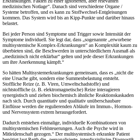
Erkrankungen. Fakten zu einer ignorierten, aber relevanten
medizinischen Notlage“. Danach sind verschiedene Organe /
Systeme betroffen, und es kann zu Stoffwechsel-Entgleisungen
kommen. Das System wird bis an Kipp-Punkte und darüber hinaus
belastet.
Bei jeder Person sind Symptome und Trigger sowie Intensität der
Symptome individuell. Sie legt dar, dass „sogenannte „erworbene
multisystemische Komplex-Erkrankungen“ an Komplexität kaum zu
überbieten sind, die Beschwerden in unterschiedlichem Ausmaß als
„medizinisch nicht erklärbar“ gelten und jede dieser Erkrankungen
um ihre Anerkennung kämpft.“
So hätten Multisystemerkrankungen gemeinsam, dass es „nicht die
eine Ursache gibt, sondern eine Summenbelastung entsteht.
Stoffliche Reize (z. B. Viren, Umweltschadstoffe) und
nichtstoffliche (z. B. elektromagnetische) Reize interagieren
synergistisch und ziehen biochemisch ähnliche Reaktionskaskaden
nach sich. Durch quantitativ und qualitativ unüberschaubare
Einflüsse werden die regulierenden Abläufe im Immun-, Hormon-
und Nervensystem extrem herausgefordert.
Dadurch entstehen einmalige, individuelle Kombinationen von
multisystemischen Fehlsteuerungen. Auch die Psyche wird in
Mitleidenschaft gezogen.“ Der multisystemisch erkrankte Patient
benötigt laut Reith die „personalisierte, interdisziplinäre Diagnostik