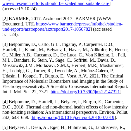
waves-research-efforts-should-be-scaled-and-suitable-care
]
(accessed 5.10.24).
[2] BARMER, 2017. Arztreport 2017 | BARMER [WWW
Document]. URL
https://www.barmer.de/presse/infothek/studien-
und-reporte/arztreporte/arztreport2017-1056782
] (acc essed
5.11.24).
[3] Belpomme, D., Carlo, G.L., Irigaray, P., Carpenter, D.O.,
Hardell, L., Kundi, M., Belyaev, I., Havas, M., Adlkofer, F., Heuser,
G., Miller, A.B., Caccamo, D., De Luca, C., Von Klitzing, L., Pall,
M.L., Bandara, P., Stein, Y., Sage, C., Soffritti, M., Davis, D.,
Moskowitz, J.M., Mortazavi, S.M.J., Herbert, M.R., Moshammer,
H., Ledoigt, G., Turner, R., Tweedale, A., Muñoz-Calero, P.,
Udasin, I., Koppel, T., Burgio, E., Vorst, A.V., 2021. The Critical
Importance of Molecular Biomarkers and Imaging in the Study of
Electrohypersensitivity. A Scientific Consensus International Report.
Int. J. Mol. Sci. 22, 7321.
https://doi.org/10.3390/ijms22147321
]
[4] Belpomme, D., Hardell, L., Belyaev, I., Burgio, E., Carpenter,
D.O., 2018. Thermal and non-thermal health effects of low intensity
non-ionizing radiation: An international perspective. Environ. Pollut.
242, 643–658. [
https://doi.org/10.1016/j.envpol.2018.07.019
].
[5] Belyaev, I., Dean, A., Eger, H., Hubmann, G., Jandrisovits, R.,