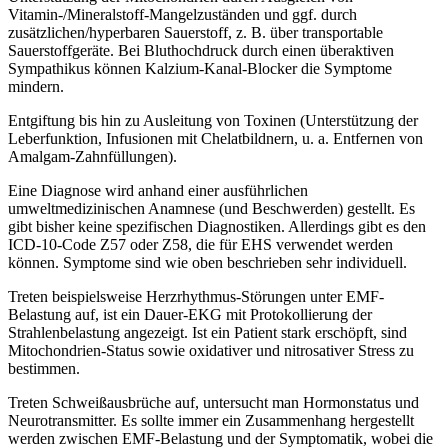
Vitamin-/Mineralstoff-Mangelzuständen und ggf. durch
zusätzlichen/hyperbaren Sauerstoff, z. B. über transportable
Sauerstoffgeräte. Bei Bluthochdruck durch einen überaktiven
Sympathikus können Kalzium-Kanal-Blocker die Symptome
mindern.
Entgiftung bis hin zu Ausleitung von Toxinen (Unterstützung der
Leberfunktion, Infusionen mit Chelatbildnern, u. a. Entfernen von
Amalgam-Zahnfüllungen).
Eine Diagnose wird anhand einer ausführlichen
umweltmedizinischen Anamnese (und Beschwerden) gestellt. Es
gibt bisher keine spezifischen Diagnostiken. Allerdings gibt es den
ICD-10-Code Z57 oder Z58, die für EHS verwendet werden
können. Symptome sind wie oben beschrieben sehr individuell.
Treten beispielsweise Herzrhythmus-Störungen unter EMF-
Belastung auf, ist ein Dauer-EKG mit Protokollierung der
Strahlenbelastung angezeigt. Ist ein Patient stark erschöpft, sind
Mitochondrien-Status sowie oxidativer und nitrosativer Stress zu
bestimmen.
Treten Schweißausbrüche auf, untersucht man Hormonstatus und
Neurotransmitter. Es sollte immer ein Zusammenhang hergestellt
werden zwischen EMF-Belastung und der Symptomatik, wobei die