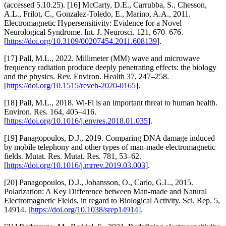
(accessed 5.10.25). [16] McCarty, D.E., Carrubba, S., Chesson,
A.L., Frilot, C., Gonzalez-Toledo, E., Marino, A.A., 2011.
Electromagnetic Hypersensitivity: Evidence for a Novel
Neurological Syndrome. Int. J. Neurosci. 121, 670–676.
[
https://doi.org/10.3109/00207454.2011.608139
].
[17] Pall, M.L., 2022. Millimeter (MM) wave and microwave
frequency radiation produce deeply penetrating effects: the biology
and the physics. Rev. Environ. Health 37, 247–258.
[
https://doi.org/10.1515/reveh-2020-0165
].
[18] Pall, M.L., 2018. Wi-Fi is an important threat to human health.
Environ. Res. 164, 405–416.
[
https://doi.org/10.1016/j.envres.2018.01.035
].
[19] Panagopoulos, D.J., 2019. Comparing DNA damage induced
by mobile telephony and other types of man-made electromagnetic
fields. Mutat. Res. Mutat. Res. 781, 53–62.
[
https://doi.org/10.1016/j.mrrev.2019.03.003
].
[20] Panagopoulos, D.J., Johansson, O., Carlo, G.L., 2015.
Polarization: A Key Difference between Man-made and Natural
Electromagnetic Fields, in regard to Biological Activity. Sci. Rep. 5,
14914. [
https://doi.org/10.1038/srep14914
].