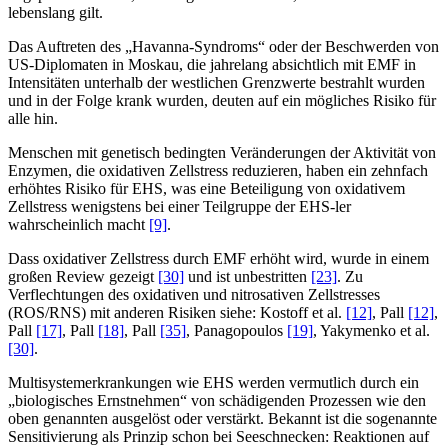
lebenslang gilt.
Das Auftreten des „Havanna-Syndroms“ oder der Beschwerden von
US-Diplomaten in Moskau, die jahrelang absichtlich mit EMF in
Intensitäten unterhalb der westlichen Grenzwerte bestrahlt wurden
und in der Folge krank wurden, deuten auf ein mögliches Risiko für
alle hin.
Menschen mit genetisch bedingten Veränderungen der Aktivität von
Enzymen, die oxidativen Zellstress reduzieren, haben ein zehnfach
erhöhtes Risiko für EHS, was eine Beteiligung von oxidativem
Zellstress wenigstens bei einer Teilgruppe der EHS-ler
wahrscheinlich macht
[9]
.
Dass oxidativer Zellstress durch EMF erhöht wird, wurde in einem
großen Review gezeigt
[30]
und ist unbestritten
[23]
. Zu
Verflechtungen des oxidativen und nitrosativen Zellstresses
(ROS/RNS) mit anderen Risiken siehe: Kostoff et al.
[12]
, Pall
[12]
,
Pall
[17]
, Pall
[18]
, Pall
[35]
, Panagopoulos
[19]
, Yakymenko et al.
[30]
.
Multisystemerkrankungen wie EHS werden vermutlich durch ein
„biologisches Ernstnehmen“ von schädigenden Prozessen wie den
oben genannten ausgelöst oder verstärkt. Bekannt ist die sogenannte
Sensitivierung als Prinzip schon bei Seeschnecken: Reaktionen auf