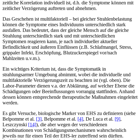
zeitliche Korrelation individuell ist, d.h. die Symptome können mit
zeitlicher Verzögerung auftreten und abnehmen.
Das Geschehen ist multifaktoriell – bei gleicher Strahlenbelastung
können die Symptome eines Individuums unterschiedlich stark
ausfallen. Das bedeutet, dass der gleiche Mensch auf die gleiche
Strahlung unterschiedlich stark und mit unterschiedlichen
Symptomen reagieren kann, je nach individueller aktueller
Befindlichkeit und äußeren Einflüssen (z.B. Schlafmangel, Stress,
grippaler Infekt, Erschöpfung, Blutzuckerspiegel vor/nach
Mahlzeiten u.v.m.).
Ein wichtiges Kriterium ist, dass die Symptomatik in
strahlungsarmer Umgebung abnimmt, wobei die individuelle und
multifaktorielle Verzögerungszeit zu beachten ist (vgl. oben). Die
Labor-Parameter dienen v.a. der Abklärung, auf welcher Ebene die
Schädigungen oder Beeinflussungen vorrangig stattfinden. Anhand
dessen können entsprechende therapeutische Maßnahmen eingeleitet
werden.
Es gibt Versuche, biologische Marker von EHS zu definieren (siehe
Belpomme et al.
[3]
, Belpomme et al.
[4]
, De Luca et al.
[9]
,
Leszczynski
[14]
), die aber wegen der verschiedenen
Kombinationen von Schädigungsmechanismen wahrscheinlich
jeweils nur für einen Teil der EHS-ler zutreffend sein dürften.