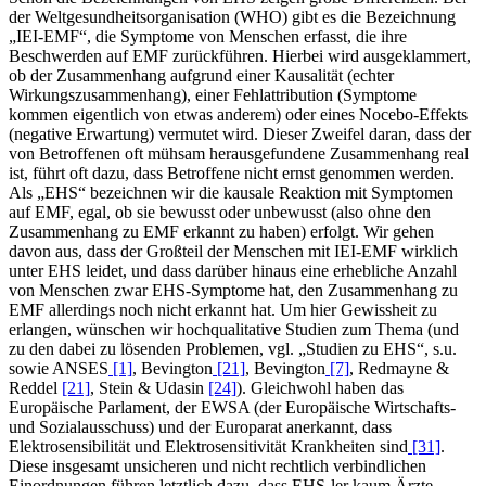
der Weltgesundheitsorganisation (WHO) gibt es die Bezeichnung
„IEI-EMF“, die Symptome von Menschen erfasst, die ihre
Beschwerden auf EMF zurückführen. Hierbei wird ausgeklammert,
ob der Zusammenhang aufgrund einer Kausalität (echter
Wirkungszusammenhang), einer Fehlattribution (Symptome
kommen eigentlich von etwas anderem) oder eines Nocebo-Effekts
(negative Erwartung) vermutet wird. Dieser Zweifel daran, dass der
von Betroffenen oft mühsam herausgefundene Zusammenhang real
ist, führt oft dazu, dass Betroffene nicht ernst genommen werden.
Als „EHS“ bezeichnen wir die kausale Reaktion mit Symptomen
auf EMF, egal, ob sie bewusst oder unbewusst (also ohne den
Zusammenhang zu EMF erkannt zu haben) erfolgt. Wir gehen
davon aus, dass der Großteil der Menschen mit IEI-EMF wirklich
unter EHS leidet, und dass darüber hinaus eine erhebliche Anzahl
von Menschen zwar EHS-Symptome hat, den Zusammenhang zu
EMF allerdings noch nicht erkannt hat. Um hier Gewissheit zu
erlangen, wünschen wir hochqualitative Studien zum Thema (und
zu den dabei zu lösenden Problemen, vgl. „Studien zu EHS“, s.u.
sowie ANSES
[1]
, Bevington
[21]
, Bevington
[7]
, Redmayne &
Reddel
[21]
, Stein & Udasin
[24]
). Gleichwohl haben das
Europäische Parlament, der EWSA (der Europäische Wirtschafts-
und Sozialausschuss) und der Europarat anerkannt, dass
Elektrosensibilität und Elektrosensitivität Krankheiten sind
[31]
.
Diese insgesamt unsicheren und nicht rechtlich verbindlichen
Einordnungen führen letztlich dazu, dass EHS-ler kaum Ärzte