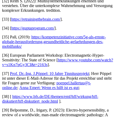
[32] Reith S. (2022): Multisystemerkrankungen erkennen und
verstehen. Über die unterkomplexe Wahrnehmung und Versorgung
komplexer Erkrankungen. tredition.
[33] [
https://retrainingthebrain.com/
].
[34] [
https://guptaprogram.com/
].
[35] Pall, (2019):
https://kompetenzinitiative.com/5g-als-ernste-
globale-herausforderung-gesundheitliche-gefaehrdungen-des-
mobilfunks/
[36] European Parliament Workshop: Electromagnetic-Hyper-
Sensitivity: The State of Science [
https://www.youtube.com/watch?
v=s1Kn7pGy3CI&t=2163s
].
[37]
Prof. Dr.-Ing. J.Pöppel: 10 Jahre Tinnitusprojekt
; Herr Pöppel
ist unter dieser E-Mail-Adresse für das Projekt erreichbar und steht
für Fragen gerne zur Verfügung:
poeppel.hallertau@t-
online.de
;
Anna Emert: Wenn es hilft ist es gut
;
[38] [
https://www.bfs.de/DE/themen/emf/hff/wirkung/hff-
diskutiert/hff-diskutiert_node.html
].
[39] Belpomme, D., Irigary, P. (2023): Electro-hypersensibility, a
review of a worldwide, man-made electromagnetic pathology: A