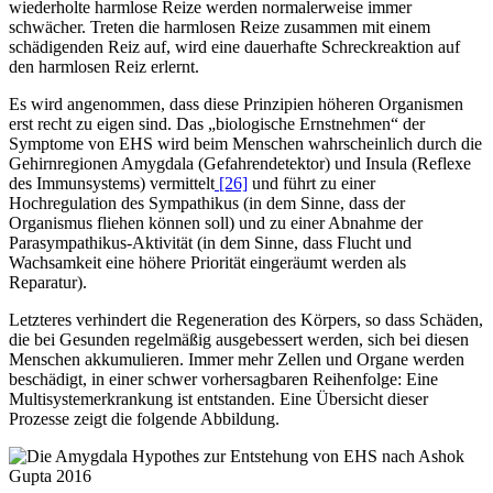
wiederholte harmlose Reize werden normalerweise immer
schwächer. Treten die harmlosen Reize zusammen mit einem
schädigenden Reiz auf, wird eine dauerhafte Schreckreaktion auf
den harmlosen Reiz erlernt.
Es wird angenommen, dass diese Prinzipien höheren Organismen
erst recht zu eigen sind. Das „biologische Ernstnehmen“ der
Symptome von EHS wird beim Menschen wahrscheinlich durch die
Gehirnregionen Amygdala (Gefahrendetektor) und Insula (Reflexe
des Immunsystems) vermittelt
[26]
und führt zu einer
Hochregulation des Sympathikus (in dem Sinne, dass der
Organismus fliehen können soll) und zu einer Abnahme der
Parasympathikus-Aktivität (in dem Sinne, dass Flucht und
Wachsamkeit eine höhere Priorität eingeräumt werden als
Reparatur).
Letzteres verhindert die Regeneration des Körpers, so dass Schäden,
die bei Gesunden regelmäßig ausgebessert werden, sich bei diesen
Menschen akkumulieren. Immer mehr Zellen und Organe werden
beschädigt, in einer schwer vorhersagbaren Reihenfolge: Eine
Multisystemerkrankung ist entstanden. Eine Übersicht dieser
Prozesse zeigt die folgende Abbildung.