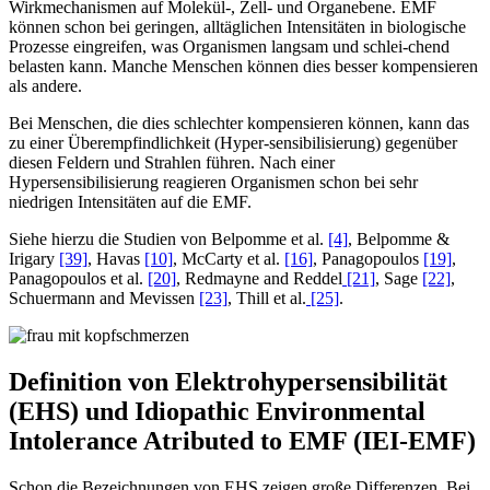
Wirkmechanismen auf Molekül-, Zell- und Organebene. EMF
können schon bei geringen, alltäglichen Intensitäten in biologische
Prozesse eingreifen, was Organismen langsam und schlei-chend
belasten kann. Manche Menschen können dies besser kompensieren
als andere.
Bei Menschen, die dies schlechter kompensieren können, kann das
zu einer Überempfindlichkeit (Hyper-sensibilisierung) gegenüber
diesen Feldern und Strahlen führen. Nach einer
Hypersensibilisierung reagieren Organismen schon bei sehr
niedrigen Intensitäten auf die EMF.
Siehe hierzu die Studien von Belpomme et al.
[4]
, Belpomme &
Irigary
[39]
, Havas
[10]
, McCarty et al.
[16]
, Panagopoulos
[19]
,
Panagopoulos et al.
[20]
, Redmayne and Reddel
[21]
, Sage
[22]
,
Schuermann and Mevissen
[23]
, Thill et al.
[25]
.
Definition von Elektrohypersensibilität
(EHS) und Idiopathic Environmental
Intolerance Atributed to EMF (IEI-EMF)
Schon die Bezeichnungen von EHS zeigen große Differenzen. Bei