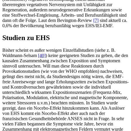
übererregten vegetativen Nervensystem mit Unfähigkeit zur
Regeneration, außerdem neurodegenerative Erkrankungen sowie
eine Stoffwechsel-Entgleisung. Arbeits- und Berufsunfähigkeit sind
dann oft die Folge. Laut dem Bevington-Review
[7]
sind aktuell ca.
0,6% der Bevölkerung berufsunfähig wegen EHS/IEI-EMF.
Studien zu EHS
Bisher scheint es außer wenigen Einzelfallstudien (siehe z. B.
Waldmann-Selsam
[40]
) keine geeigneten Studien zu geben, die den
kausalen Zusammenhang zwischen Exposition und Symptomen
sinnvoll untersuchen. Will man diese Reaktionen durch
Provokationsstudien (wie von der WHO empfohlen) nachweisen,
gelingt dies meist nicht, da Studiendesigns nötig wären, die EMF-
freie Anreisewege und lange Erholungszeiten zwischen Expositions-
und Kontrollversuchen gewährleisten sowie die individuell
unterschiedlich wirksamen Expositionsszenarien (Frequenz-Mix,
Polarisation, Modulation, elektrische und magnetische Komponente,
weitere Stressoren u.v.m.) beachten müssten. In Studien wurde
gezeigt, dass ein Nocebo-Effekt hinzukommen kann. Als Auslöser
von EHS kommt ein Nocebo-Effekt aber auch nach der
französischen Gesundheitsbehörde ANSES nicht in Frage. In sehr
vielen Fällen begannen die Symptome viele Jahre, bevor ein
Zusammenhang mit elektromagnetischen Feldern vermutet wurde