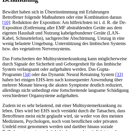
Bewährt haben sich in Übereinstimmung mit Erfahrungen
Betroffener folgende Maßnahmen oder eine Kombination daraus
[10]
: Reduktion der Exposition: Am hilfreichsten ist i. d. R. die De-
Exposition (Entfernung aller EMF abstrahlenden Geräte aus dem
eigenen Haushalt und Nutzung kabelgebundener Geräte (LAN-
Kabel, Schnurtelefon), sachgerechte Abschirmung, Umzug in eine
wenig belastete Umgebung. Unterstützung des limbischen Systems
bzw. des vegetativen Nervensystems.
Das Fortschreiten der Multisystemerkrankung kann möglicherweise
durch Signale der Sicherheit und Geborgenheit für das limbische
System verlangsamt oder aufgehalten werden. Das Gupta-
Programm
[34]
oder das Dynamic Neural Retraining System
[33]
haben bei einigen EHS-lern nach konsequenter Anwendung über
mehrere Monate hinweg die akuten Symptome deutlich reduziert,
allerdings nicht unbedingt eine fortschreitende langsame Schädigung
verschiedener Organsysteme aufgehalten.
Zudem ist es sehr belastend, mit einer Multisystemerkrankung zu
leben. Dies wird bei EHS noch verstärkt durch die Tatsachen, dass
Betroffenen meist nicht geglaubt wird, sie weder von den meisten
Medizinern, Psychologen, noch vom beruflichen oder privaten
Umfeld ernst genommen werden und darüber hinaus soziale