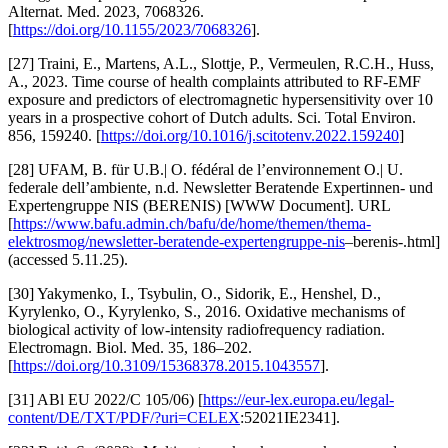
Alternat. Med. 2023, 7068326.
[
https://doi.org/10.1155/2023/7068326
].
[27] Traini, E., Martens, A.L., Slottje, P., Vermeulen, R.C.H., Huss,
A., 2023. Time course of health complaints attributed to RF-EMF
exposure and predictors of electromagnetic hypersensitivity over 10
years in a prospective cohort of Dutch adults. Sci. Total Environ.
856, 159240. [
https://doi.org/10.1016/j.scitotenv.2022.159240
]
[28] UFAM, B. für U.B.| O. fédéral de l’environnement O.| U.
federale dell’ambiente, n.d. Newsletter Beratende Expertinnen- und
Expertengruppe NIS (BERENIS) [WWW Document]. URL
[
https://www.bafu.admin.ch/bafu/de/home/themen/thema-
elektrosmog/newsletter-beratende-expertengruppe-nis
–berenis-.html]
(accessed 5.11.25).
[30] Yakymenko, I., Tsybulin, O., Sidorik, E., Henshel, D.,
Kyrylenko, O., Kyrylenko, S., 2016. Oxidative mechanisms of
biological activity of low-intensity radiofrequency radiation.
Electromagn. Biol. Med. 35, 186–202.
[
https://doi.org/10.3109/15368378.2015.1043557
].
[31] ABl EU 2022/C 105/06) [
https://eur-lex.europa.eu/legal-
content/DE/TXT/PDF/?uri=CELEX
:52021IE2341].