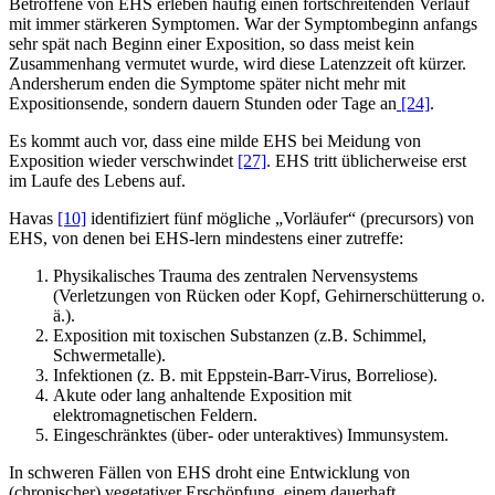
Betroffene von EHS erleben häufig einen fortschreitenden Verlauf
mit immer stärkeren Symptomen. War der Symptombeginn anfangs
sehr spät nach Beginn einer Exposition, so dass meist kein
Zusammenhang vermutet wurde, wird diese Latenzzeit oft kürzer.
Andersherum enden die Symptome später nicht mehr mit
Expositionsende, sondern dauern Stunden oder Tage an
[24]
.
Es kommt auch vor, dass eine milde EHS bei Meidung von
Exposition wieder verschwindet
[27]
. EHS tritt üblicherweise erst
im Laufe des Lebens auf.
Havas
[10]
identifiziert fünf mögliche „Vorläufer“ (precursors) von
EHS, von denen bei EHS-lern mindestens einer zutreffe:
Physikalisches Trauma des zentralen Nervensystems
(Verletzungen von Rücken oder Kopf, Gehirnerschütterung o.
ä.).
Exposition mit toxischen Substanzen (z.B. Schimmel,
Schwermetalle).
Infektionen (z. B. mit Eppstein-Barr-Virus, Borreliose).
Akute oder lang anhaltende Exposition mit
elektromagnetischen Feldern.
Eingeschränktes (über- oder unteraktives) Immunsystem.
In schweren Fällen von EHS droht eine Entwicklung von
(chronischer) vegetativer Erschöpfung, einem dauerhaft