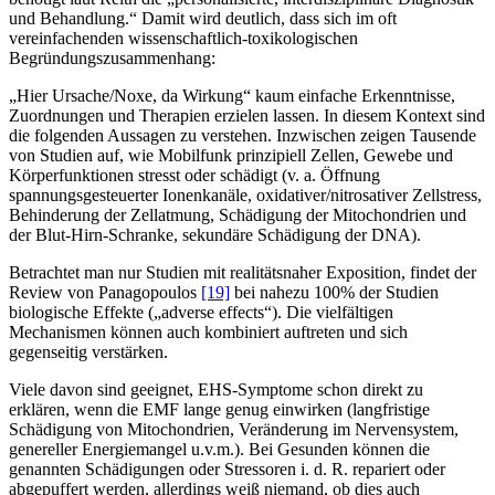
und Behandlung.“ Damit wird deutlich, dass sich im oft
vereinfachenden wissenschaftlich-toxikologischen
Begründungszusammenhang:
„Hier Ursache/Noxe, da Wirkung“ kaum einfache Erkenntnisse,
Zuordnungen und Therapien erzielen lassen. In diesem Kontext sind
die folgenden Aussagen zu verstehen. Inzwischen zeigen Tausende
von Studien auf, wie Mobilfunk prinzipiell Zellen, Gewebe und
Körperfunktionen stresst oder schädigt (v. a. Öffnung
spannungsgesteuerter Ionenkanäle, oxidativer/nitrosativer Zellstress,
Behinderung der Zellatmung, Schädigung der Mitochondrien und
der Blut-Hirn-Schranke, sekundäre Schädigung der DNA).
Betrachtet man nur Studien mit realitätsnaher Exposition, findet der
Review von Panagopoulos
[19]
bei nahezu 100% der Studien
biologische Effekte („adverse effects“). Die vielfältigen
Mechanismen können auch kombiniert auftreten und sich
gegenseitig verstärken.
Viele davon sind geeignet, EHS-Symptome schon direkt zu
erklären, wenn die EMF lange genug einwirken (langfristige
Schädigung von Mitochondrien, Veränderung im Nervensystem,
genereller Energiemangel u.v.m.). Bei Gesunden können die
genannten Schädigungen oder Stressoren i. d. R. repariert oder
abgepuffert werden, allerdings weiß niemand, ob dies auch