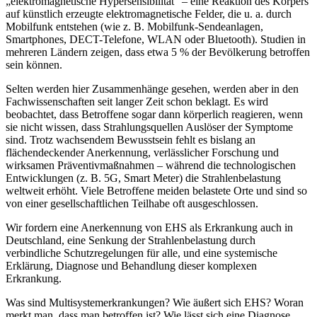
„elektromagnetische Hypersensibilität“ – eine Reaktion des Körpers
auf künstlich erzeugte elektromagnetische Felder, die u. a. durch
Mobilfunk entstehen (wie z. B. Mobilfunk-Sendeanlagen,
Smartphones, DECT-Telefone, WLAN oder Bluetooth). Studien in
mehreren Ländern zeigen, dass etwa 5 % der Bevölkerung betroffen
sein können.
Selten werden hier Zusammenhänge gesehen, werden aber in den
Fachwissenschaften seit langer Zeit schon beklagt. Es wird
beobachtet, dass Betroffene sogar dann körperlich reagieren, wenn
sie nicht wissen, dass Strahlungsquellen Auslöser der Symptome
sind. Trotz wachsendem Bewusstsein fehlt es bislang an
flächendeckender Anerkennung, verlässlicher Forschung und
wirksamen Präventivmaßnahmen – während die technologischen
Entwicklungen (z. B. 5G, Smart Meter) die Strahlenbelastung
weltweit erhöht. Viele Betroffene meiden belastete Orte und sind so
von einer gesellschaftlichen Teilhabe oft ausgeschlossen.
Wir fordern eine Anerkennung von EHS als Erkrankung auch in
Deutschland, eine Senkung der Strahlenbelastung durch
verbindliche Schutzregelungen für alle, und eine systemische
Erklärung, Diagnose und Behandlung dieser komplexen
Erkrankung.
Was sind Multisystemerkrankungen? Wie äußert sich EHS? Woran
merkt man, dass man betroffen ist? Wie lässt sich eine Diagnose