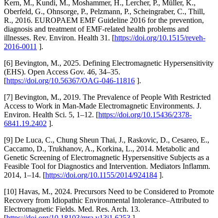
Kern, M., Kundi, M., Moshammer, H., Lercher, P., Müller, K.,
Oberfeld, G., Ohnsorge, P., Pelzmann, P., Scheingraber, C., Thill,
R., 2016. EUROPAEM EMF Guideline 2016 for the prevention,
diagnosis and treatment of EMF-related health problems and
illnesses. Rev. Environ. Health 31. [
https://doi.org/10.1515/reveh-
2016-0011
].
[6] Bevington, M., 2025. Defining Electromagnetic Hypersensitivity
(EHS). Open Access Gov. 46, 34–35.
[
https://doi.org/10.56367/OAG-046-11816
].
[7] Bevington, M., 2019. The Prevalence of People With Restricted
Access to Work in Man-Made Electromagnetic Environments. J.
Environ. Health Sci. 5, 1–12. [
https://doi.org/10.15436/2378-
6841.19.2402
].
[9] De Luca, C., Chung Sheun Thai, J., Raskovic, D., Cesareo, E.,
Caccamo, D., Trukhanov, A., Korkina, L., 2014. Metabolic and
Genetic Screening of Electromagnetic Hypersensitive Subjects as a
Feasible Tool for Diagnostics and Intervention. Mediators Inflamm.
2014, 1–14. [
https://doi.org/10.1155/2014/924184
].
[10] Havas, M., 2024. Precursors Need to be Considered to Promote
Recovery from Idiopathic Environmental Intolerance–Attributed to
Electromagnetic Fields. Med. Res. Arch. 13.
[
https://doi.org/10.18103/mra.v13i1.6253
].