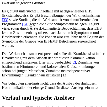
zwar aus folgenden Gründen:
Es gibt gut untersuchte Einzelfälle mit nachgewiesener EHS
(Existenzbeweis). Es gibt Beschreibungen der Wirkmechanismen
[33]
sowie Studien, die die Wirksamkeit von darauf beruhenden
Programmen
[34]
gegen die akute Symptomatik belegen. Es gibt
viele, sogar durch Ärzte dokumentierte Beobachtungen, dass EHS-
ler den Zusammenhang oft erst nach Jahren mit Symptomen und
Beschwerden erkennen. Sie können also erst Jahre nach Beginn der
Symptome der Gruppe von IEI-EMF Betroffenen zugerechnet
werden.
Den Wirkmechanismen entsprechend sollte die Krankheitslast in der
Bevölkerung mit dem Ausbau der drahtlosen Kommunikation
entsprechend ansteigen. Dies wird beobachtet
[2]
, Zunahme von
bestimmten Hirntumoren und kolorektalen Krebserkrankungen
schon bei jungen Menschen, Zunahme neurodegenerativer
Erkrankungen, Krankenhausstatistiken [13].
Wir behaupten allerdings nicht, dass der Ausbau der drahtlosen
Kommunikation der einzige Grund für diesen Anstieg sein muss.
Verlauf und typische Auslöser