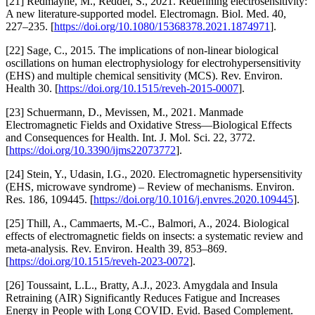
[21] Redmayne, M., Reddel, S., 2021. Redefining electrosensitivity:
A new literature-supported model. Electromagn. Biol. Med. 40,
227–235. [
https://doi.org/10.1080/15368378.2021.1874971
].
[22] Sage, C., 2015. The implications of non-linear biological
oscillations on human electrophysiology for electrohypersensitivity
(EHS) and multiple chemical sensitivity (MCS). Rev. Environ.
Health 30. [
https://doi.org/10.1515/reveh-2015-0007
].
[23] Schuermann, D., Mevissen, M., 2021. Manmade
Electromagnetic Fields and Oxidative Stress—Biological Effects
and Consequences for Health. Int. J. Mol. Sci. 22, 3772.
[
https://doi.org/10.3390/ijms22073772
].
[24] Stein, Y., Udasin, I.G., 2020. Electromagnetic hypersensitivity
(EHS, microwave syndrome) – Review of mechanisms. Environ.
Res. 186, 109445. [
https://doi.org/10.1016/j.envres.2020.109445
].
[25] Thill, A., Cammaerts, M.-C., Balmori, A., 2024. Biological
effects of electromagnetic fields on insects: a systematic review and
meta-analysis. Rev. Environ. Health 39, 853–869.
[
https://doi.org/10.1515/reveh-2023-0072
].
[26] Toussaint, L.L., Bratty, A.J., 2023. Amygdala and Insula
Retraining (AIR) Significantly Reduces Fatigue and Increases
Energy in People with Long COVID. Evid. Based Complement.