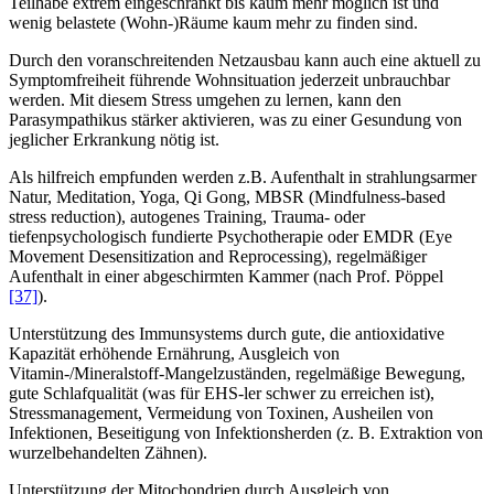
Teilhabe extrem eingeschränkt bis kaum mehr möglich ist und
wenig belastete (Wohn-)Räume kaum mehr zu finden sind.
Durch den voranschreitenden Netzausbau kann auch eine aktuell zu
Symptomfreiheit führende Wohnsituation jederzeit unbrauchbar
werden. Mit diesem Stress umgehen zu lernen, kann den
Parasympathikus stärker aktivieren, was zu einer Gesundung von
jeglicher Erkrankung nötig ist.
Als hilfreich empfunden werden z.B. Aufenthalt in strahlungsarmer
Natur, Meditation, Yoga, Qi Gong, MBSR (Mindfulness-based
stress reduction), autogenes Training, Trauma- oder
tiefenpsychologisch fundierte Psychotherapie oder EMDR (Eye
Movement Desensitization and Reprocessing), regelmäßiger
Aufenthalt in einer abgeschirmten Kammer (nach Prof. Pöppel
[37]
).
Unterstützung des Immunsystems durch gute, die antioxidative
Kapazität erhöhende Ernährung, Ausgleich von
Vitamin-/Mineralstoff-Mangelzuständen, regelmäßige Bewegung,
gute Schlafqualität (was für EHS-ler schwer zu erreichen ist),
Stressmanagement, Vermeidung von Toxinen, Ausheilen von
Infektionen, Beseitigung von Infektionsherden (z. B. Extraktion von
wurzelbehandelten Zähnen).
Unterstützung der Mitochondrien durch Ausgleich von