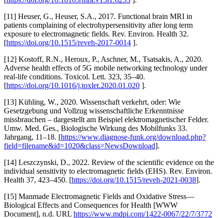
[11] Heuser, G., Heuser, S.A., 2017. Functional brain MRI in
patients complaining of electrohypersensitivity after long term
exposure to electromagnetic fields. Rev. Environ. Health 32.
[
https://doi.org/10.1515/reveh-2017-0014
].
[12] Kostoff, R.N., Heroux, P., Aschner, M., Tsatsakis, A., 2020.
Adverse health effects of 5G mobile networking technology under
real-life conditions. Toxicol. Lett. 323, 35–40.
[
https://doi.org/10.1016/j.toxlet.2020.01.020
].
[13] Kühling, W., 2020. Wissenschaft verkehrt, oder: Wie
Gesetzgebung und Vollzug wissenschaftliche Erkenntnisse
missbrauchen – dargestellt am Beispiel elektromagnetischer Felder.
Umw. Med. Ges., Biologische Wirkung des Mobilfunks 33.
Jahrgang, 11–18. [
https://www.diagnose-funk.org/download.php?
field=filename&id=1020&class=NewsDownload
].
[14] Leszczynski, D., 2022. Review of the scientific evidence on the
individual sensitivity to electromagnetic fields (EHS). Rev. Environ.
Health 37, 423–450. [
https://doi.org/10.1515/reveh-2021-0038
].
[15] Manmade Electromagnetic Fields and Oxidative Stress—
Biological Effects and Consequences for Health [WWW
Document], n.d. URL
https://www.mdpi.com/1422-0067/22/7/3772