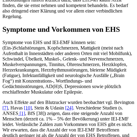
finden, die sie ernst nehmen und kompetent behandeln. Es bedarf
also dringend einer Klärung und vor allem einer verbindlichen
Regelung.
Symptome und Vorkommen von EHS
Symptome von EHS und IEI-EMF können sein:
(Ein-)Schlafstörungen, Kopfschmerzen, Mattigkeit (meist nach
Aufenthalt in Innenstädten oder anderen Orten mit viel Mobilfunk),
Schwindel, Übelkeit, Muskel-, Gelenk- und Nervenschmerzen,
Muskelverspannungen, Tinnitus, Ohrenschmerzen, Herzklopfen,
Herzerkrankungen, Herzrhythmusstörungen, bleierne Müdigkeit
(Fatigue), Infektanfälligkeit und neurologische Ausfälle („Brain
Fog“) mit Konzentrations-, Wortfindungs- und
Gedächtnisstörungen, AD(H)S, Depressionen sowie plötzlich
erschlaffender Muskulatur oder Epilepsie.
Auch Effekte auf den Blutzucker wurden beobachtet vgl. Bevington
[7]
, Havas
[10]
, Stein & Udasin
[24]
. Verschiedene Studien (s.
ANSES
[1]
, BfS [38]) zeigen, dass eine steigende Anzahl von
Menschen (derzeit ca. 1% – 5% der Bevölkerung) unter IEI-EMF
leidet. Verlässliche Zahlen zum Vorkommen von EHS gibt es nicht.
Wir erwarten, dass die Anzahl der von IEI-EMF Betroffenen
deutlich geringer ist als die Anzahl der von EHS Betroffenen, und