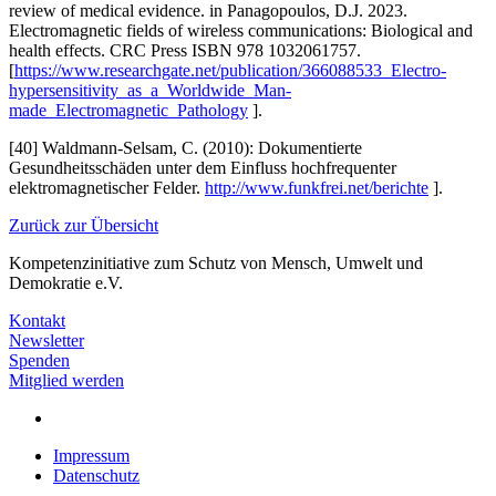
review of medical evidence. in Panagopoulos, D.J. 2023.
Electromagnetic fields of wireless communications: Biological and
health effects. CRC Press ISBN 978 1032061757.
[
https://www.researchgate.net/publication/366088533_Electro-
hypersensitivity_as_a_Worldwide_Man-
made_Electromagnetic_Pathology
].
[40] Waldmann-Selsam, C. (2010): Dokumentierte
Gesundheitsschäden unter dem Einfluss hochfrequenter
elektromagnetischer Felder.
http://www.funkfrei.net/berichte
].
Zurück zur Übersicht
Kompetenzinitiative
zum Schutz von Mensch, Umwelt und
Demokratie e.V.
Kontakt
Newsletter
Spenden
Mitglied werden
Impressum
Datenschutz