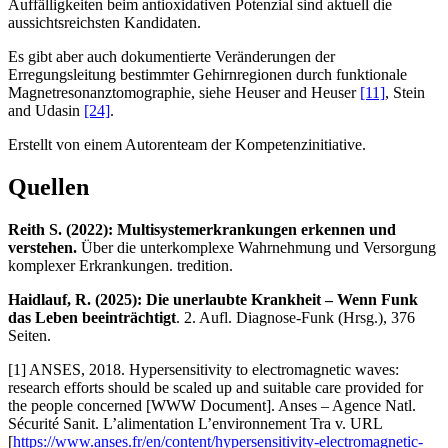
Auffälligkeiten beim antioxidativen Potenzial sind aktuell die
aussichtsreichsten Kandidaten.
Es gibt aber auch dokumentierte Veränderungen der
Erregungsleitung bestimmter Gehirnregionen durch funktionale
Magnetresonanztomographie, siehe Heuser and Heuser
[11]
, Stein
and Udasin
[24]
.
Erstellt von einem Autorenteam der Kompetenzinitiative.
Quellen
Reith S. (2022): Multisystemerkrankungen erkennen und
verstehen.
Über die unterkomplexe Wahrnehmung und Versorgung
komplexer Erkrankungen. tredition.
Haidlauf, R. (2025): Die unerlaubte Krankheit – Wenn Funk
das Leben beeinträchtigt
. 2. Aufl. Diagnose-Funk (Hrsg.), 376
Seiten.
[1] ANSES, 2018. Hypersensitivity to electromagnetic waves:
research efforts should be scaled up and suitable care provided for
the people concerned [WWW Document]. Anses – Agence Natl.
Sécurité Sanit. L’alimentation L’environnement Tra v. URL
[
https://www.anses.fr/en/content/hypersensitivity-electromagnetic-