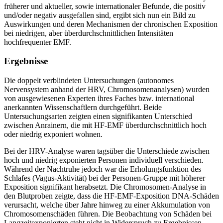
früherer und aktueller, sowie internationaler Befunde, die positiv
und/oder negativ ausgefallen sind, ergibt sich nun ein Bild zu
Auswirkungen und deren Mechanismen der chronischen Exposition
bei niedrigen, aber überdurchschnittlichen Intensitäten
hochfrequenter EMF.
Ergebnisse
Die doppelt verblindeten Untersuchungen (autonomes
Nervensystem anhand der HRV, Chromosomenanalysen) wurden
von ausgewiesenen Experten ihres Faches bzw. international
anerkannten Wissenschaftlern durchgeführt. Beide
Untersuchungsarten zeigten einen signifikanten Unterschied
zwischen Anrainern, die mit HF-EMF überdurchschnittlich hoch
oder niedrig exponiert wohnen.
Bei der HRV-Analyse waren tagsüber die Unterschiede zwischen
hoch und niedrig exponierten Personen individuell verschieden.
Während der Nachtruhe jedoch war die Erholungsfunktion des
Schlafes (Vagus-Aktivität) bei der Personen-Gruppe mit höherer
Exposition signifikant herabsetzt. Die Chromosomen-Analyse in
den Blutproben zeigte, dass die HF-EMF-Exposition DNA-Schäden
verursacht, welche über Jahre hinweg zu einer Akkumulation von
Chromosomenschäden führen. Die Beobachtung von Schäden bei
Langzeitexponierten steht nicht in Widerspruch zu Ergebnissen