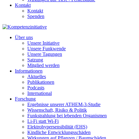
Kontakt
Kontakt
Spenden
Über uns
Unsere Initiative
Unsere Funkwende
Unsere Tagungen
Satzung
Mitglied werden
Informationen
Aktuelles
Publikationen
Podcasts
International
Forschung
Ergebnisse unserer ATHEM-3-Studie
Wissenschaft, Risiko & Politik
Funkstrahlung bei lebenden Organismen
Li-Fi statt Wi-Fi
Elektrohypersensibilität (EHS)
Kindliche Entwicklungsschäden
Wirkungen auf Pflanzen / Baumschäden