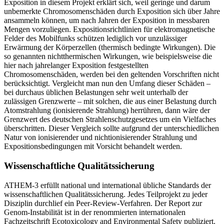
Exposition in diesem Projekt erklärt sich, weil geringe und darum
unbemerkte Chromosomenschäden durch Exposition sich über Jahre
ansammeln können, um nach Jahren der Exposition in messbaren
Mengen vorzuliegen. Expositionsrichtlinien für elektromagnetische
Felder des Mobilfunks schützen lediglich vor unzulässiger
Erwärmung der Körperzellen (thermisch bedingte Wirkungen). Die
so genannten nichtthermischen Wirkungen, wie beispielsweise die
hier nach jahrelanger Exposition festgestellten
Chromosomenschäden, werden bei den geltenden Vorschriften nicht
berücksichtigt. Vergleicht man nun den Umfang dieser Schäden –
bei durchaus üblichen Belastungen sehr weit unterhalb der
zulässigen Grenzwerte – mit solchen, die aus einer Belastung durch
Atomstrahlung (ionisierende Strahlung) herrühren, dann wäre der
Grenzwert des deutschen Strahlenschutzgesetzes um ein Vielfaches
überschritten. Dieser Vergleich sollte aufgrund der unterschiedlichen
Natur von ionisierender und nichtionisierender Strahlung und
Expositionsbedingungen mit Vorsicht behandelt werden.
Wissenschaftliche Qualitätssicherung
ATHEM-3 erfüllt national und international übliche Standards der
wissenschaftlichen Qualitätssicherung. Jedes Teilprojekt zu jeder
Disziplin durchlief ein Peer-Review-Verfahren. Der Report zur
Genom-Instabilität ist in der renommierten internationalen
Fachzeitschrift Ecotoxicology and Environmental Safety publiziert.