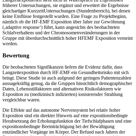
früherer Untersuchungen, sie ergänzt und erweitert die Ergebnisse
gleichartiger KurzzeitUntersuchungen (Stundenbereich), bei denen
keine Einflüsse festgestellt wurden. Eine Frage zu Projektbeginn,
nämlich ob die HF-EMF Exposition über Jahre zur Gewöhnung
(‚adaptive response‘) führt, kann angesichts des beobachteten
Schlafverhaltens und der Chromosomenveränderungen in der
Gruppe mit überdurchschnittlich hoher HFEMF Exposition verneint
werden.
Bewertung
Die beobachteten Signifikanzen liefern die Evidenz dafür, dass
Langzeitexposition durch HF-EMF ein Gesundheitsrisiko mit sich
bringt. Diese Studie ist auch aufgrund der geringen Patientenzahlen
aussagekräftig genug, da die Gruppen hinsichtlich demographischer
Daten, Lebensstilfaktoren und alternativen Risikofaktoren wie
Exposition zu (medizinisch indizierten) ionisierender Strahlung
vergleichbar waren.
Die Effekte auf das autonome Nervensystem bei relativ hoher
Exposition sind ein direkter Hinweis auf eine expositionsbedingte
Herabsetzung der Erholungsfunktion der Tiefschlafphasen und eine
expositionsbedingte Beeinträchtigung bei der Bewältigung
entzündlicher Vorgänge im Körper. Der Befund nach Jahren der