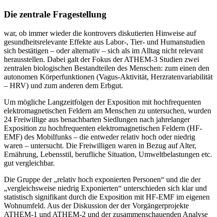
Die zentrale Fragestellung
war, ob immer wieder die kontrovers diskutierten Hinweise auf
gesundheitsrelevante Effekte aus Labor-, Tier- und Humanstudien
sich bestätigen – oder alternativ – sich als im Alltag nicht relevant
herausstellen. Dabei galt der Fokus der ATHEM-3 Studien zwei
zentralen biologischen Bestandteilen des Menschen: zum einen den
autonomen Körperfunktionen (Vagus-Aktivität, Herzratenvariabilität
– HRV) und zum anderen dem Erbgut.
Um mögliche Langzeitfolgen der Exposition mit hochfrequenten
elektromagnetischen Feldern am Menschen zu untersuchen, wurden
24 Freiwillige aus benachbarten Siedlungen nach jahrelanger
Exposition zu hochfrequenten elektromagnetischen Feldern (HF-
EMF) des Mobilfunks – die entweder relativ hoch oder niedrig
waren – untersucht. Die Freiwilligen waren in Bezug auf Alter,
Ernährung, Lebensstil, berufliche Situation, Umweltbelastungen etc.
gut vergleichbar.
Die Gruppe der „relativ hoch exponierten Personen“ und die der
„vergleichsweise niedrig Exponierten“ unterschieden sich klar und
statistisch signifikant durch die Exposition mit HF-EMF im eigenen
Wohnumfeld. Aus der Diskussion der der Vorgängerprojekte
ATHEM-1 und ATHEM-2 und der zusammenschauenden Analyse