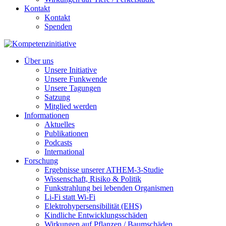
Kontakt
Kontakt
Spenden
Über uns
Unsere Initiative
Unsere Funkwende
Unsere Tagungen
Satzung
Mitglied werden
Informationen
Aktuelles
Publikationen
Podcasts
International
Forschung
Ergebnisse unserer ATHEM-3-Studie
Wissenschaft, Risiko & Politik
Funkstrahlung bei lebenden Organismen
Li-Fi statt Wi-Fi
Elektrohypersensibilität (EHS)
Kindliche Entwicklungsschäden
Wirkungen auf Pflanzen / Baumschäden