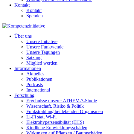
Kontakt
Kontakt
Spenden
Über uns
Unsere Initiative
Unsere Funkwende
Unsere Tagungen
Satzung
Mitglied werden
Informationen
Aktuelles
Publikationen
Podcasts
International
Forschung
Ergebnisse unserer ATHEM-3-Studie
Wissenschaft, Risiko & Politik
Funkstrahlung bei lebenden Organismen
Li-Fi statt Wi-Fi
Elektrohypersensibilität (EHS)
Kindliche Entwicklungsschäden
Wirkungen auf Pflanzen / Baumschäden