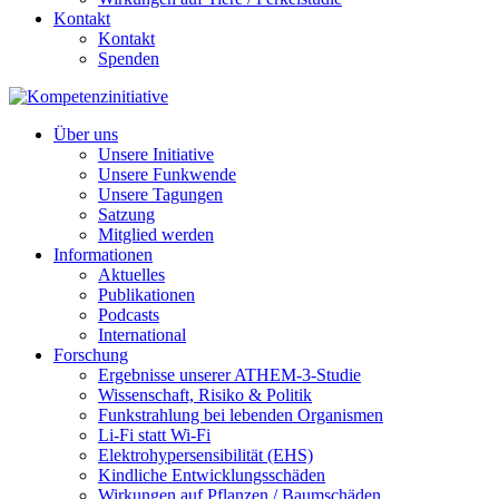
Kontakt
Kontakt
Spenden
Über uns
Unsere Initiative
Unsere Funkwende
Unsere Tagungen
Satzung
Mitglied werden
Informationen
Aktuelles
Publikationen
Podcasts
International
Forschung
Ergebnisse unserer ATHEM-3-Studie
Wissenschaft, Risiko & Politik
Funkstrahlung bei lebenden Organismen
Li-Fi statt Wi-Fi
Elektrohypersensibilität (EHS)
Kindliche Entwicklungsschäden
Wirkungen auf Pflanzen / Baumschäden