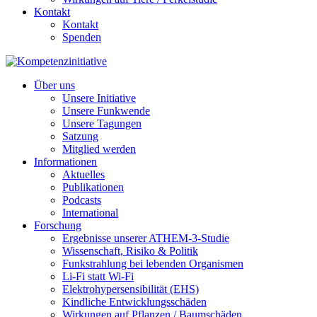
Kontakt
Kontakt
Spenden
Über uns
Unsere Initiative
Unsere Funkwende
Unsere Tagungen
Satzung
Mitglied werden
Informationen
Aktuelles
Publikationen
Podcasts
International
Forschung
Ergebnisse unserer ATHEM-3-Studie
Wissenschaft, Risiko & Politik
Funkstrahlung bei lebenden Organismen
Li-Fi statt Wi-Fi
Elektrohypersensibilität (EHS)
Kindliche Entwicklungsschäden
Wirkungen auf Pflanzen / Baumschäden