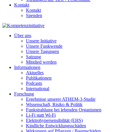
Kontakt
Kontakt
Spenden
Über uns
Unsere Initiative
Unsere Funkwende
Unsere Tagungen
Satzung
Mitglied werden
Informationen
Aktuelles
Publikationen
Podcasts
International
Forschung
Ergebnisse unserer ATHEM-3-Studie
Wissenschaft, Risiko & Politik
Funkstrahlung bei lebenden Organismen
Li-Fi statt Wi-Fi
Elektrohypersensibilität (EHS)
Kindliche Entwicklungsschäden
Wirkungen auf Pflanzen / Baumschäden