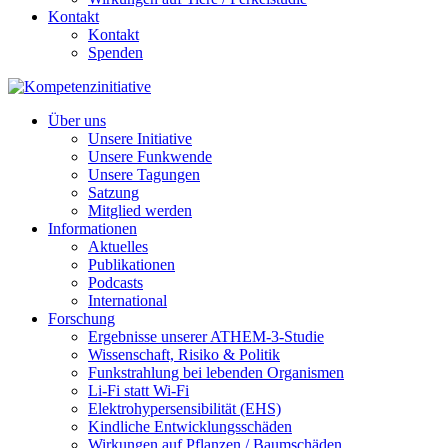
Kontakt
Kontakt
Spenden
Über uns
Unsere Initiative
Unsere Funkwende
Unsere Tagungen
Satzung
Mitglied werden
Informationen
Aktuelles
Publikationen
Podcasts
International
Forschung
Ergebnisse unserer ATHEM-3-Studie
Wissenschaft, Risiko & Politik
Funkstrahlung bei lebenden Organismen
Li-Fi statt Wi-Fi
Elektrohypersensibilität (EHS)
Kindliche Entwicklungsschäden
Wirkungen auf Pflanzen / Baumschäden