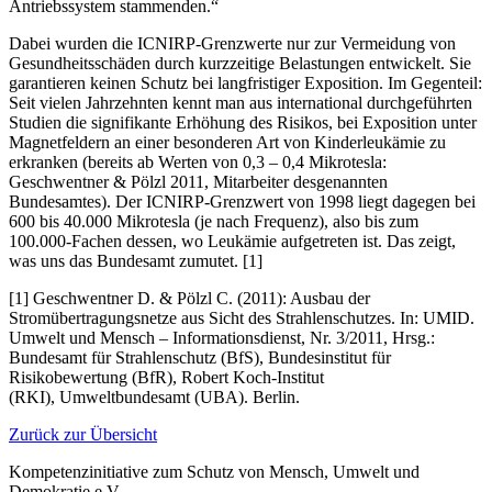
Antriebssystem stammenden.“
Dabei wurden die ICNIRP-Grenzwerte nur zur Vermeidung von
Gesundheitsschäden durch kurzzeitige Belastungen entwickelt. Sie
garantieren keinen Schutz bei langfristiger Exposition. Im Gegenteil:
Seit vielen Jahrzehnten kennt man aus international durchgeführten
Studien die signifikante Erhöhung des Risikos, bei Exposition unter
Magnetfeldern an einer besonderen Art von Kinderleukämie zu
erkranken (bereits ab Werten von 0,3 – 0,4 Mikrotesla:
Geschwentner & Pölzl 2011, Mitarbeiter desgenannten
Bundesamtes). Der ICNIRP-Grenzwert von 1998 liegt dagegen bei
600 bis 40.000 Mikrotesla (je nach Frequenz), also bis zum
100.000-Fachen dessen, wo Leukämie aufgetreten ist. Das zeigt,
was uns das Bundesamt zumutet. [1]
[1] Geschwentner D. & Pölzl C. (2011): Ausbau der
Stromübertragungsnetze aus Sicht des Strahlenschutzes. In: UMID.
Umwelt und Mensch – Informationsdienst, Nr. 3/2011, Hrsg.:
Bundesamt für Strahlenschutz (BfS), Bundesinstitut für
Risikobewertung (BfR), Robert Koch-Institut
(RKI), Umweltbundesamt (UBA). Berlin.
Zurück zur Übersicht
Kompetenzinitiative
zum Schutz von Mensch, Umwelt und
Demokratie e.V.