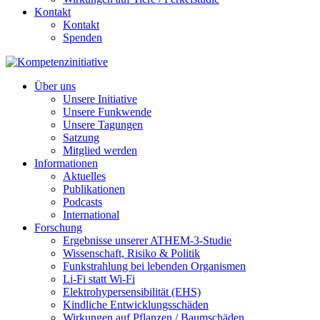
Kontakt
Kontakt
Spenden
Über uns
Unsere Initiative
Unsere Funkwende
Unsere Tagungen
Satzung
Mitglied werden
Informationen
Aktuelles
Publikationen
Podcasts
International
Forschung
Ergebnisse unserer ATHEM-3-Studie
Wissenschaft, Risiko & Politik
Funkstrahlung bei lebenden Organismen
Li-Fi statt Wi-Fi
Elektrohypersensibilität (EHS)
Kindliche Entwicklungsschäden
Wirkungen auf Pflanzen / Baumschäden