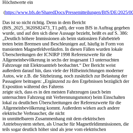
Höchstwerte ein
(
https://www.bfs.de/SharedDocs/Pressemitteilungen/BfS/DE/2025/0
Das ist so nicht richtig. Denn in dem Bericht
(BfS_2025_3620S82473_T1.pdf), der vom BfS in Auftrag gegeben
wurde, und auf den sich diese Aussage bezieht, heißt es auf S. 386:
„Deutlich höhere Immissionen als beim stationären Fahrbetrieb
treten beim Bremsen und Beschleunigen auf, häufig in Form von
transienten Magnetfeldverläufen. In diesen Fällen wurden lokale
Überschreitungen der ICNIRP 1998 Referenzwerte für die
Allgemeinbevölkerung in sechs der insgesamt 13 untersuchten
Fahrzeuge mit Elektroantrieb beobachtet.“ Der Bericht weist
außerdem darauf hin, dass viele der Hilfseinrichtungen moderner
Autos, wie z.B. die Sitzheizung, noch zusätzlich zur Belastung der
Passagiere beitragen: „Ergänzend zu den Ergebnissen bezüglich der
Exposition während des Fahrens
zeigte sich, dass es in den meisten Fahrzeugen (auch beim
untersuchten Fahrzeug mit Verbrennungsmotor) beim Einschalten
lokal zu deutlichen Überschreitungen der Referenzwerte für die
Allgemeinbevölkerung kommt. Außerdem wirken auch andere
elektrische Verbraucher, die nicht
in unmittelbarem Zusammenhang mit dem elektrischen
Antriebssystem stehen, als Ursache für Magnetfeldimmissionen, die
teils sogar deutlich höher sind als jene vom elektrischen