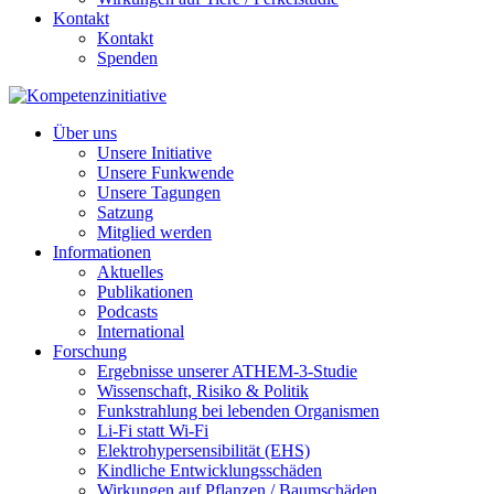
Kontakt
Kontakt
Spenden
Über uns
Unsere Initiative
Unsere Funkwende
Unsere Tagungen
Satzung
Mitglied werden
Informationen
Aktuelles
Publikationen
Podcasts
International
Forschung
Ergebnisse unserer ATHEM-3-Studie
Wissenschaft, Risiko & Politik
Funkstrahlung bei lebenden Organismen
Li-Fi statt Wi-Fi
Elektrohypersensibilität (EHS)
Kindliche Entwicklungsschäden
Wirkungen auf Pflanzen / Baumschäden