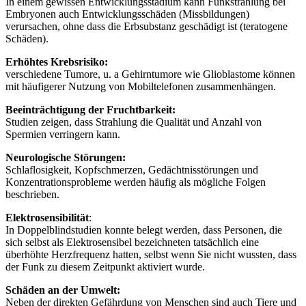
In einem gewissen Entwicklungsstadium kann Funkstrahlung bei
Embryonen auch Entwicklungsschäden (Missbildungen)
verursachen, ohne dass die Erbsubstanz geschädigt ist (teratogene
Schäden).
Erhöhtes Krebsrisiko:
verschiedene Tumore, u. a Gehirntumore wie Glioblastome können
mit häufigerer Nutzung von Mobiltelefonen zusammenhängen.
Beeinträchtigung der Fruchtbarkeit:
Studien zeigen, dass Strahlung die Qualität und Anzahl von
Spermien verringern kann.
Neurologische Störungen:
Schlaflosigkeit, Kopfschmerzen, Gedächtnisstörungen und
Konzentrationsprobleme werden häufig als mögliche Folgen
beschrieben.
Elektrosensibilität
:
In Doppelblindstudien konnte belegt werden, dass Personen, die
sich selbst als Elektrosensibel bezeichneten tatsächlich eine
überhöhte Herzfrequenz hatten, selbst wenn Sie nicht wussten, dass
der Funk zu diesem Zeitpunkt aktiviert wurde.
Schäden an der Umwelt:
Neben der direkten Gefährdung von Menschen sind auch Tiere und