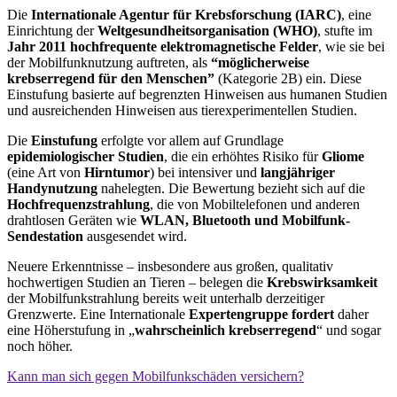
Die
Internationale Agentur für Krebsforschung (IARC)
, eine
Einrichtung der
Weltgesundheitsorganisation (WHO)
, stufte im
Jahr 2011 hochfrequente elektromagnetische Felder
, wie sie bei
der Mobilfunknutzung auftreten, als
“möglicherweise
krebserregend für den Menschen”
(Kategorie 2B) ein. Diese
Einstufung basierte auf begrenzten Hinweisen aus humanen Studien
und ausreichenden Hinweisen aus tierexperimentellen Studien.
Die
Einstufung
erfolgte vor allem auf Grundlage
epidemiologischer Studien
, die ein erhöhtes Risiko für
Gliome
(eine Art von
Hirntumor
) bei intensiver und
langjähriger
Handynutzung
nahelegten. Die Bewertung bezieht sich auf die
Hochfrequenzstrahlung
, die von Mobiltelefonen und anderen
drahtlosen Geräten wie
WLAN, Bluetooth und Mobilfunk-
Sendestation
ausgesendet wird.
Neuere Erkenntnisse – insbesondere aus großen, qualitativ
hochwertigen Studien an Tieren – belegen die
Krebswirksamkeit
der Mobilfunkstrahlung bereits weit unterhalb derzeitiger
Grenzwerte. Eine Internationale
Expertengruppe fordert
daher
eine Höherstufung in „
wahrscheinlich krebserregend
“ und sogar
noch höher.
Kann man sich gegen Mobilfunkschäden versichern?