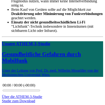
Flugmodus nutzen, wann immer keine Internetverbindung
nötig ist.
Beim Kauf von Geräten sollte auf die Möglichkeit zur
Deaktivierung oder Minimierung von Funkverbindungen
geachtet werden.
Einsatz der nicht gesundheitsschädlichen Li-Fi
“Lichtfunk”-Technik insbesondere in Innenräumen (mit
sichtbarem Licht oder Infrarot).
Unsere ATHEM-3-Studie
Gesundheitliche Gefahren durch
Mobilfunk
Unter der Leitung von Prof. Dr. med. Wilhelm Mosgöller von der
Medizinischen Universität Wien.
00:00
/
00:00
(
-00:00
)
Über die ATHEM-3-Studie
Studie zum Download