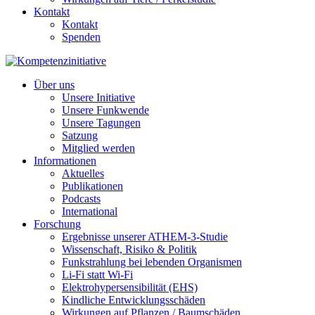
Kontakt
Kontakt
Spenden
Über uns
Unsere Initiative
Unsere Funkwende
Unsere Tagungen
Satzung
Mitglied werden
Informationen
Aktuelles
Publikationen
Podcasts
International
Forschung
Ergebnisse unserer ATHEM-3-Studie
Wissenschaft, Risiko & Politik
Funkstrahlung bei lebenden Organismen
Li-Fi statt Wi-Fi
Elektrohypersensibilität (EHS)
Kindliche Entwicklungsschäden
Wirkungen auf Pflanzen / Baumschäden